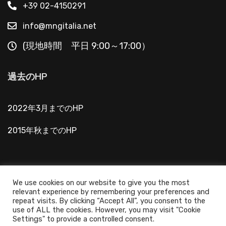
+39 02-4150291
info@mngitalia.net
(現地時間 平日 9:00～17:00）
過去のHP
2022年3月までのHP
2015年秋までのHP
We use cookies on our website to give you the most
relevant experience by remembering your preferences and
@2022 ミラノ日本人学校 - Scuola Giapponese di
repeat visits. By clicking “Accept All”, you consent to the
Milano - C.F.: 80004210151 - P.IVA: 04903910158 - All
use of ALL the cookies. However, you may visit "Cookie
Settings" to provide a controlled consent.