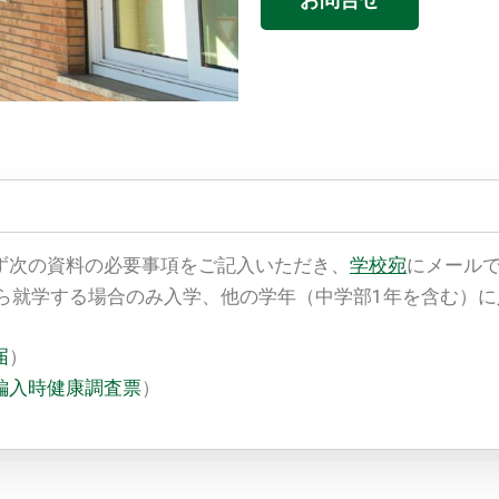
ず次の資料の必要事項をご記入いただき、
学校宛
にメール
から就学する場合のみ入学、他の学年（中学部1年を含む）
届
）
編入時健康調査票
）