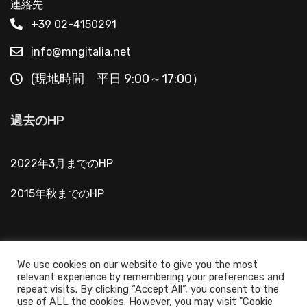
連絡先
+39 02-4150291
info@mngitalia.net
(現地時間 平日 9:00～17:00）
過去のHP
2022年3月までのHP
2015年秋までのHP
We use cookies on our website to give you the most
relevant experience by remembering your preferences and
@2022 ミラノ日本人学校 - Scuola Giapponese di
repeat visits. By clicking “Accept All”, you consent to the
Milano - C.F.: 80004210151 - P.IVA: 04903910158 - All
use of ALL the cookies. However, you may visit "Cookie